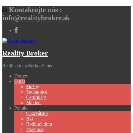
Kontaktujte nás :
info@realitybroker.sk
Reality Broker
Realitná kancelária - Senec
Domov
O nás
Služby
Spolupráca
Certifikáty
Makléri
Ponuka
Chorvátsko
Byt
Rodinný dom
Pozemok