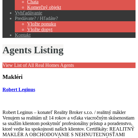
Chata
Komerčný objekt
Vyhľadávanie
Predávate? / Hľadáte?
Vložte ponuku
Vložte dopyt
Kontakt
Agents Listing
View List of All Real Homes Agents
Makléri
Robert Leginus
Robert Leginus – konateľ Reality Broker s.r.o. / realitný mákler
Venujem sa realitám už 14 rokov a vďaka viacročným skúsenostiam
sa snažím klientom poskytnúť profesionálny prístup a poradenstvo,
ktoré vedie ku spokojnosti našich klientov. Certifikáty: REALITNÝ
MAKLÉR A OBCHODOVANIE S NEHNUTEĽNOSŤAMI